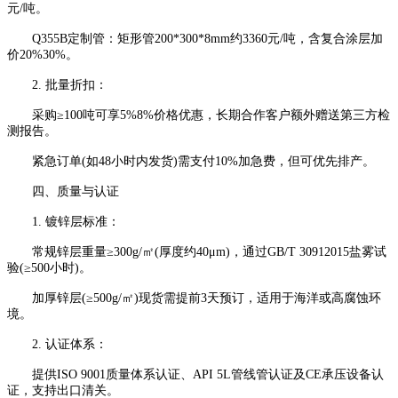
元/吨。
Q355B定制管：矩形管200*300*8mm约3360元/吨，含复合涂层加
价20%30%。
2. 批量折扣：
采购≥100吨可享5%8%价格优惠，长期合作客户额外赠送第三方检
测报告。
紧急订单(如48小时内发货)需支付10%加急费，但可优先排产。
四、质量与认证
1. 镀锌层标准：
常规锌层重量≥300g/㎡(厚度约40μm)，通过GB/T 30912015盐雾试
验(≥500小时)。
加厚锌层(≥500g/㎡)现货需提前3天预订，适用于海洋或高腐蚀环
境。
2. 认证体系：
提供ISO 9001质量体系认证、API 5L管线管认证及CE承压设备认
证，支持出口清关。