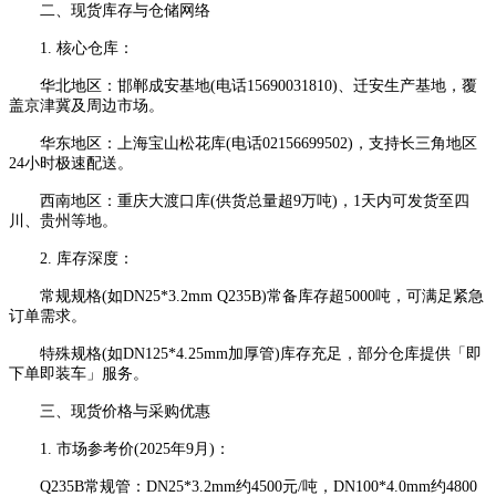
二、现货库存与仓储网络
1. 核心仓库：
华北地区：邯郸成安基地(电话15690031810)、迁安生产基地，覆
盖京津冀及周边市场。
华东地区：上海宝山松花库(电话02156699502)，支持长三角地区
24小时极速配送。
西南地区：重庆大渡口库(供货总量超9万吨)，1天内可发货至四
川、贵州等地。
2. 库存深度：
常规规格(如DN25*3.2mm Q235B)常备库存超5000吨，可满足紧急
订单需求。
特殊规格(如DN125*4.25mm加厚管)库存充足，部分仓库提供「即
下单即装车」服务。
三、现货价格与采购优惠
1. 市场参考价(2025年9月)：
Q235B常规管：DN25*3.2mm约4500元/吨，DN100*4.0mm约4800