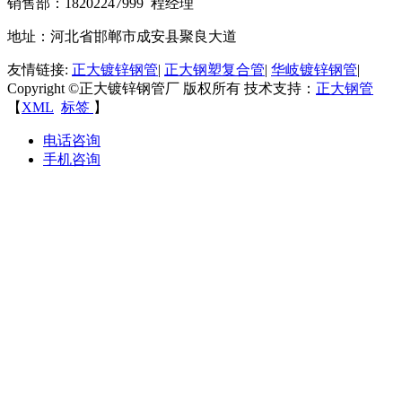
销售部
：18202247999 程经理
地址：河北省邯郸市成安县聚良大道
友情链接:
正大镀锌钢管
|
正大钢塑复合管
|
华岐镀锌钢管
|
Copyright ©正大镀锌钢管厂 版权所有
技术支持：
正大钢管
【
XML
标签
】
电话咨询
手机咨询