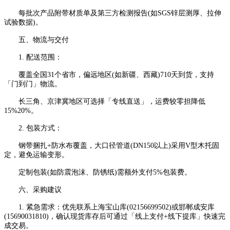
每批次产品附带材质单及第三方检测报告(如SGS锌层测厚、拉伸
试验数据)。
五、物流与交付
1. 配送范围：
覆盖全国31个省市，偏远地区(如新疆、西藏)710天到货，支持
「门到门」物流。
长三角、京津冀地区可选择「专线直送」，运费较零担降低
15%20%。
2. 包装方式：
钢带捆扎+防水布覆盖，大口径管道(DN150以上)采用V型木托固
定，避免运输变形。
定制包装(如防震泡沫、防锈纸)需额外支付5%包装费。
六、采购建议
1. 紧急需求：优先联系上海宝山库(02156699502)或邯郸成安库
(15690031810)，确认现货库存后可通过「线上支付+线下提库」快速完
成交易。