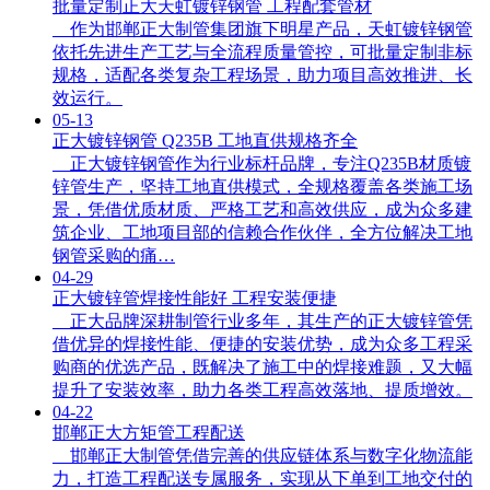
批量定制正大天虹镀锌钢管 工程配套管材
作为邯郸正大制管集团旗下明星产品，天虹镀锌钢管
依托先进生产工艺与全流程质量管控，可批量定制非标
规格，适配各类复杂工程场景，助力项目高效推进、长
效运行。
05-13
正大镀锌钢管 Q235B 工地直供规格齐全
正大镀锌钢管作为行业标杆品牌，专注Q235B材质镀
锌管生产，坚持工地直供模式，全规格覆盖各类施工场
景，凭借优质材质、严格工艺和高效供应，成为众多建
筑企业、工地项目部的信赖合作伙伴，全方位解决工地
钢管采购的痛…
04-29
正大镀锌管焊接性能好 工程安装便捷
正大品牌深耕制管行业多年，其生产的正大镀锌管凭
借优异的焊接性能、便捷的安装优势，成为众多工程采
购商的优选产品，既解决了施工中的焊接难题，又大幅
提升了安装效率，助力各类工程高效落地、提质增效。
04-22
邯郸正大方矩管工程配送
邯郸正大制管凭借完善的供应链体系与数字化物流能
力，打造工程配送专属服务，实现从下单到工地交付的