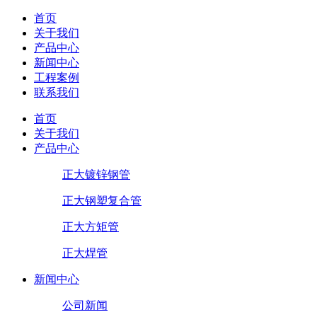
首页
关于我们
产品中心
新闻中心
工程案例
联系我们
首页
关于我们
产品中心
正大镀锌钢管
正大钢塑复合管
正大方矩管
正大焊管
新闻中心
公司新闻