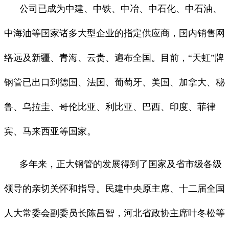
公司已成为中建、中铁、中冶、中石化、中石油、
中海油等国家诸多大型企业的指定供应商，国内销售网
络远及新疆、青海、云贵、遍布全国。目前，“天虹”牌
钢管已出口到德国、法国、葡萄牙、美国、加拿大、秘
鲁、乌拉圭、哥伦比亚、利比亚、巴西、印度、菲律
宾、马来西亚等国家。
多年来，正大钢管的发展得到了国家及省市级各级
领导的亲切关怀和指导。民建中央原主席、十二届全国
人大常委会副委员长陈昌智，河北省政协主席叶冬松等