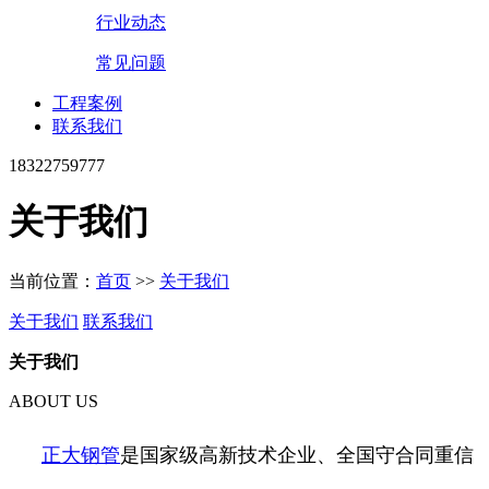
行业动态
常见问题
工程案例
联系我们
18322759777
关于我们
当前位置：
首页
>>
关于我们
关于我们
联系我们
关于我们
ABOUT US
正大钢管
是国家级高新技术企业、全国守合同重信