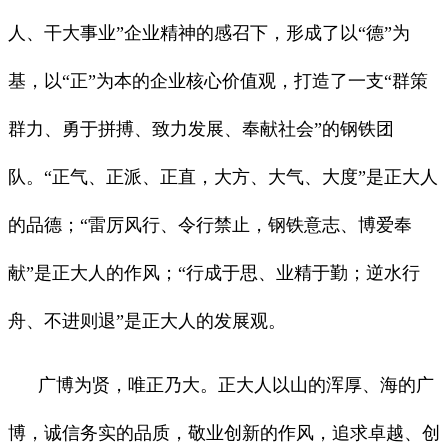
人、干大事业”企业精神的感召下，形成了以“德”为
基，以“正”为本的企业核心价值观，打造了一支“群策
群力、勇于拼搏、致力发展、奉献社会”的钢铁团
队。“正气、正派、正直，大方、大气、大度”是正大人
的品德；“雷厉风行、令行禁止，钢铁意志、博爱奉
献”是正大人的作风；“行成于思、业精于勤；逆水行
舟、不进则退”是正大人的发展观。
广博为贤，唯正乃大。正大人以山的浑厚、海的广
博，诚信务实的品质，敬业创新的作风，追求卓越、创