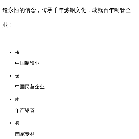
造永恒的信念，传承千年炼钢文化，成就百年制管企
业！
强
中国制造业
强
中国民营企业
吨
年产钢管
项
国家专利