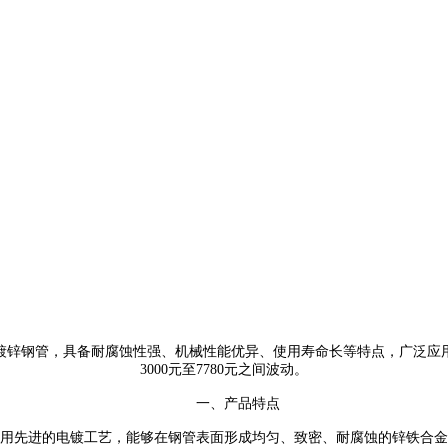
镀锌钢管，具备耐腐蚀性强、机械性能优异、使用寿命长等特点，广泛应
3000元至7780元之间波动。
一、产品特点
用先进的电镀工艺，能够在钢管表面形成均匀、致密、耐腐蚀的锌铁合金