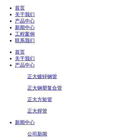
首页
关于我们
产品中心
新闻中心
工程案例
联系我们
首页
关于我们
产品中心
正大镀锌钢管
正大钢塑复合管
正大方矩管
正大焊管
新闻中心
公司新闻