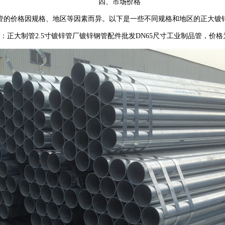
四、市场价格
价格因规格、地区等因素而异。以下是一些不同规格和地区的正大镀
大制管2.5寸镀锌管厂镀锌钢管配件批发DN65尺寸工业制品管，价格为5