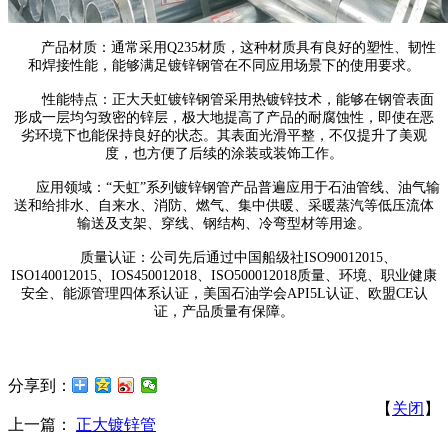
产品材质：通常采用Q235材质，这种材质具有良好的塑性、韧性
和焊接性能，能够满足镀锌钢管在不同应用场景下的使用要求。
性能特点：正大天虹镀锌钢管采用热镀锌技术，能够在钢管表面
形成一层均匀致密的锌层，极大地提高了产品的耐腐蚀性，即使在恶
劣环境下也能保持良好的状态。其表面光滑平整，不仅提升了美观
度，也方便了后续的涂装或装饰工作。
应用领域：“天虹”系列镀锌钢管产品普遍应用于石油管线、油气输
送和给排水、自来水、消防、燃气、集中供暖、采暖蒸汽等低压流体
输送及支架、穿线、钢结构、冷弯型材等用途。
质量认证：公司先后通过中国船级社ISO90012015、
ISO140012015、IOS450012018、ISO500012018质量、环境、职业健康
安全、能源管理四体系认证，美国石油学会API5L认证、欧盟CE认
证，产品质量有保障。
分享到：
【
关闭
】
上一篇：
正大镀锌管