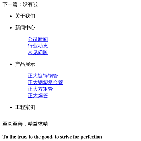
下一篇：没有啦
关于我们
新闻中心
公司新闻
行业动态
常见问题
产品展示
正大镀锌钢管
正大钢塑复合管
正大方矩管
正大焊管
工程案例
至真至善，精益求精
To the true, to the good, to strive for perfection