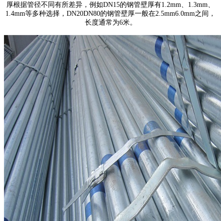
厚根据管径不同有所差异，例如DN15的钢管壁厚有1.2mm、1.3mm、
1.4mm等多种选择，DN20DN80的钢管壁厚一般在2.5mm6.0mm之间，
长度通常为6米。