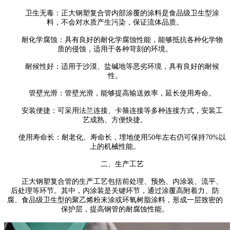
卫生无毒：正大钢塑复合管内部涂覆的涂料是食品级卫生型涂
料，不会对水质产生污染，保证流体品质。
耐化学腐蚀：具有良好的耐化学腐蚀性能，能够抵抗各种化学物
质的侵蚀，适用于各种苛刻的环境。
耐候性好：适用于沙漠、盐碱地等恶劣环境，具有良好的耐候
性。
管壁光滑：管壁光滑，能够提高输送效率，延长使用寿命。
安装便捷：可采用法兰连接、卡箍连接等多种连接方式，安装工
艺成熟、方便快捷。
使用寿命长：耐老化、寿命长，埋地使用50年左右仍可保持70%以
上的机械性能。
二、生产工艺
正大钢塑复合管的生产工艺包括前处理、预热、内涂装、流平、
后处理等环节。其中，内涂装是关键环节，通过涂覆高附着力、防
腐、食品级卫生型的聚乙烯粉末涂或环氧树脂涂料，形成一层致密的
保护层，提高钢管的耐腐蚀性能。