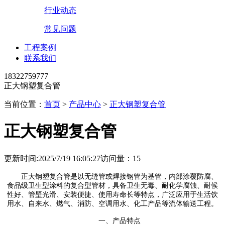
行业动态
常见问题
工程案例
联系我们
18322759777
正大钢塑复合管
当前位置：
首页
>
产品中心
>
正大钢塑复合管
正大钢塑复合管
更新时间:2025/7/19 16:05:27
访问量：
15
正大钢塑复合管是以无缝管或焊接钢管为基管，内部涂覆防腐、
食品级卫生型涂料的复合型管材，具备卫生无毒、耐化学腐蚀、耐候
性好、管壁光滑、安装便捷、使用寿命长等特点，广泛应用于生活饮
用水、自来水、燃气、消防、空调用水、化工产品等流体输送工程。
一、产品特点