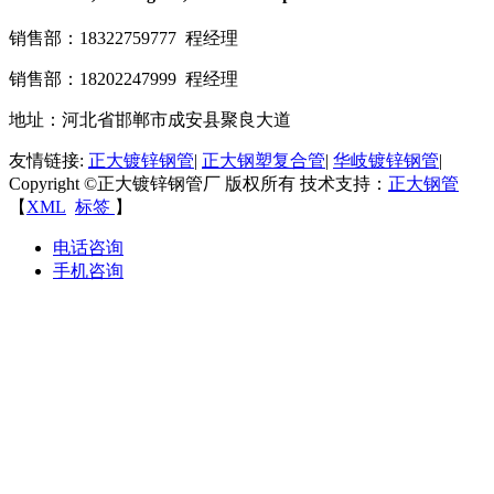
销售部：18322759777 程经理
销售部
：18202247999 程经理
地址：河北省邯郸市成安县聚良大道
友情链接:
正大镀锌钢管
|
正大钢塑复合管
|
华岐镀锌钢管
|
Copyright ©正大镀锌钢管厂 版权所有
技术支持：
正大钢管
【
XML
标签
】
电话咨询
手机咨询