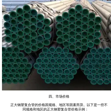
四、市场价格
正大钢塑复合管的价格因规格、地区等因素而异。以下是一些不
同规格和地区的正大钢塑复合管价格示例：