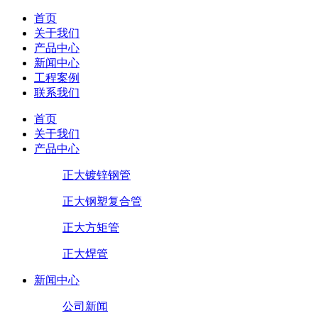
首页
关于我们
产品中心
新闻中心
工程案例
联系我们
首页
关于我们
产品中心
正大镀锌钢管
正大钢塑复合管
正大方矩管
正大焊管
新闻中心
公司新闻