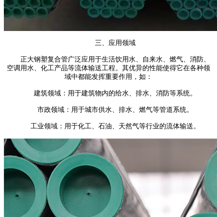
三、应用领域
正大钢塑复合管广泛应用于生活饮用水、自来水、燃气、消防、
空调用水、化工产品等流体输送工程。其优异的性能使得它在各种领
域中都能发挥重要作用，如：
建筑领域：用于建筑物内的给水、排水、消防等系统。
市政领域：用于城市供水、排水、燃气等管道系统。
工业领域：用于化工、石油、天然气等行业的流体输送。