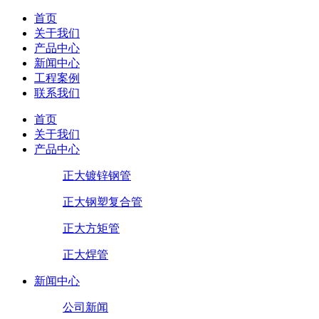
首页
关于我们
产品中心
新闻中心
工程案例
联系我们
首页
关于我们
产品中心
正大镀锌钢管
正大钢塑复合管
正大方矩管
正大焊管
新闻中心
公司新闻