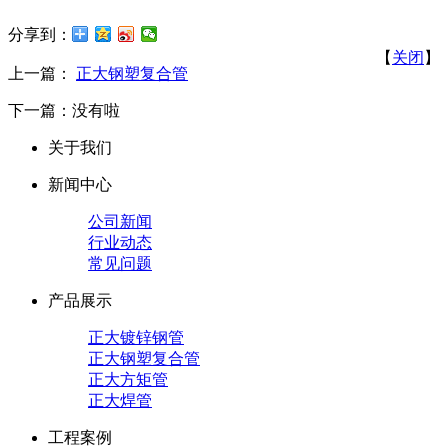
分享到：
【
关闭
】
上一篇：
正大钢塑复合管
下一篇：没有啦
关于我们
新闻中心
公司新闻
行业动态
常见问题
产品展示
正大镀锌钢管
正大钢塑复合管
正大方矩管
正大焊管
工程案例