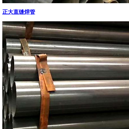
正大直缝焊管