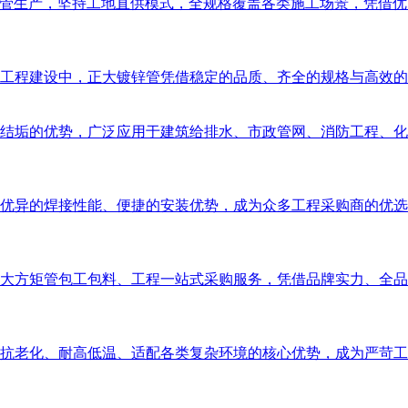
锌管生产，坚持工地直供模式，全规格覆盖各类施工场景，凭借
工程建设中，正大镀锌管凭借稳定的品质、齐全的规格与高效的
结垢的优势，广泛应用于建筑给排水、市政管网、消防工程、化
优异的焊接性能、便捷的安装优势，成为众多工程采购商的优选
大方矩管包工包料、工程一站式采购服务，凭借品牌实力、全品
抗老化、耐高低温、适配各类复杂环境的核心优势，成为严苛工