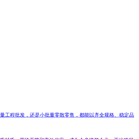
量工程批发，还是小批量零散零售，都能以齐全规格、稳定品