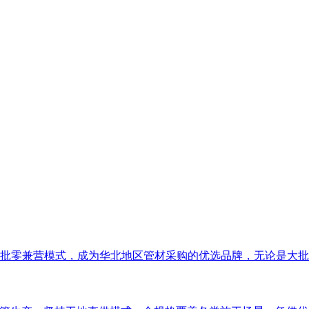
批零兼营模式，成为华北地区管材采购的优选品牌，无论是大批