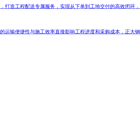
，打造工程配送专属服务，实现从下单到工地交付的高效闭环，
运输便捷性与施工效率直接影响工程进度和采购成本，正大钢塑