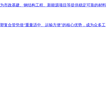
为市政基建、钢结构工程、新能源项目等提供稳定可靠的材料
复合管凭借“重量适中、运输方便”的核心优势，成为众多工