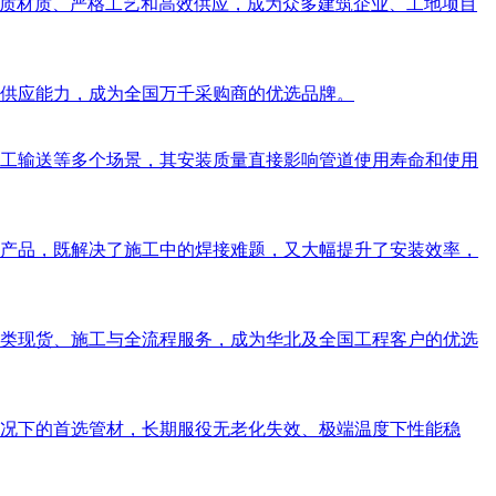
优质材质、严格工艺和高效供应，成为众多建筑企业、工地项目
供应能力，成为全国万千采购商的优选品牌。
工输送等多个场景，其安装质量直接影响管道使用寿命和使用
产品，既解决了施工中的焊接难题，又大幅提升了安装效率，
类现货、施工与全流程服务，成为华北及全国工程客户的优选
况下的首选管材，长期服役无老化失效、极端温度下性能稳